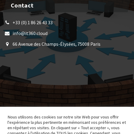
Contact
+33 (0) 1 86 26 43 33
info@it360.cloud
66 Avenue des Champs-Élysées, 75008 Paris
Nous utilisons des cookies sur notre site Web pour vous offrir
l'expérience la plus pertinente en mémorisant vos préférences et
Copyright © 2026 Cloud - IT Infrastructure -
en répétant vos visites. En cliquant sur « Tout accepter », vous
Freelance - DevOps - Security AWS |
Mentions
consentez à l'utilisation de TOUS les cookies. Cependant, vous